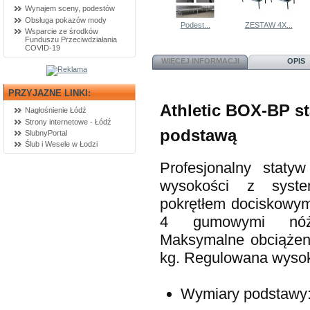
Wynajem sceny, podestów
Obsługa pokazów mody
Podest...
ZESTAW 4X...
Wsparcie ze środków
Funduszu Przeciwdziałania
COVID-19
WIĘCEJ INFORMACJI
OPIS
PRZYJAZNE LINKI:
Athletic BOX-BP s
Nagłośnienie Łódź
Strony internetowe - Łódź
podstawą
SlubnyPortal
Ślub i Wesele w Łodzi
Profesjonalny staty
wysokości z syst
pokrętłem dociskowym
4 gumowymi nóżk
Maksymalne obciążeni
kg. Regulowana wyso
Wymiary podstawy