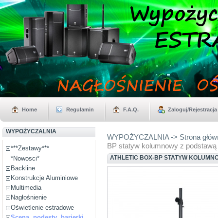
Home
Regulamin
F.A.Q.
Zaloguj/Rejestracja
WYPOŻYCZALNIA
WYPOŻYCZALNIA -> Strona głów
BP statyw kolumnowy z podstawą
***Zestawy***
ATHLETIC BOX-BP STATYW KOLUMNO
*Nowosci*
Backline
Konstrukcje Aluminiowe
Multimedia
Nagłośnienie
Oświetlenie estradowe
Scena, podesty ,barierki