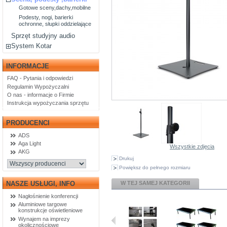
Gotowe sceny,dachy,mobilne
Podesty, nogi, barierki
ochronne, słupki oddzielające
Sprzęt studyjny audio
System Kotar
INFORMACJE
FAQ - Pytania i odpowiedzi
Regulamin Wypożyczalni
O nas - informacje o Firmie
Instrukcja wypożyczania sprzętu
PRODUCENCI
ADS
Aga Light
Wszystkie zdjęcia
AKG
Drukuj
Powiększ do pełnego rozmiaru
W TEJ SAMEJ KATEGORII
NASZE USŁUGI, INFO
Nagłośnienie konferencji
Aluminiowe targowe
konstrukcje oświetleniowe
Wynajem na imprezy
okolicznościowe