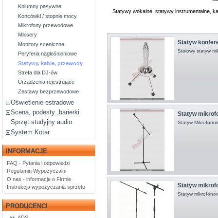
Kolumny pasywne
Statywy wokalne, statywy instrumentalne, k
Końcówki / stopnie mocy
Mikrofony przewodowe
Miksery
Statyw konfe
Monitory sceniczne
Stołowy statyw mi
Peryferia nagłośnieniowe
Statywy, kable, przewody
Strefa dla DJ-ów
Urządzenia rejestrujące
Zestawy bezprzewodowe
Oświetlenie estradowe
Scena, podesty ,barierki
Statyw mikro
Sprzęt studyjny audio
Statyw Mikrofon
System Kotar
INFORMACJE
FAQ - Pytania i odpowiedzi
Regulamin Wypożyczalni
O nas - informacje o Firmie
Statyw mikro
Instrukcja wypożyczania sprzętu
Statyw mikrofon
PRODUCENCI
ADS