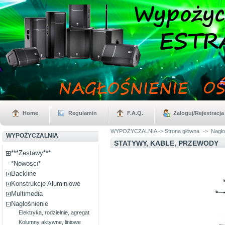
Home
Regulamin
F.A.Q.
Zaloguj/Rejestracja
WYPOŻYCZALNIA -> Strona główna
->
Nagło
WYPOŻYCZALNIA
STATYWY, KABLE, PRZEWODY
***Zestawy***
*Nowosci*
Backline
Konstrukcje Aluminiowe
Multimedia
Nagłośnienie
Elektryka, rodzielnie, agregat
Kolumny aktywne, liniowe