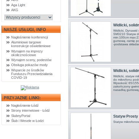
Aga Light
AKG
Widlicki, solid
NASZE USŁUGI, INFO
Widlicki, Dynawid
SM3210 Statyw do
Nagłośnienie konferencji
min:100cm max:2
gumową -ramię po
Aluminiowe targowe
-podstawa skład
konstrukcje oświetleniowe
Wynajem na imprezy
okolicznościowe
Wynajem sceny, podestów
Obsługa pokazów mody
Wsparcie ze środków
Widlicki, solid
Funduszu Przeciwdziałania
Widlicki, statyw 
COVID-19
do mikrofonu podsł
Wysokość 65/155c
zakończony gwint
nasadką gumową 
PRZYJAZNE LINKI:
Nagłośnienie Łódź
Strony internetowe - Łódź
SlubnyPortal
Statyw Prosty
Ślub i Wesele w Łodzi
Statyw mikrofonow