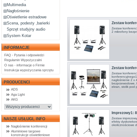
Multimedia
Nagłośnienie
Oświetlenie estradowe
Zestaw konfere
Scena, podesty ,barierki
Zestaw konferency
Sprzęt studyjny audio
2 mikrofony bezp
System Kotar
INFORMACJE
FAQ - Pytania i odpowiedzi
Regulamin Wypożyczalni
O nas - informacje o Firmie
Zestaw konfer
Instrukcja wypożyczania sprzętu
Zestaw konferenc
konferencyjnego1
nagłośnienie 2 x 
PRODUCENCI
bezprzewodowe, k
ekran, stolik pod p
ADS
Aga Light
AKG
Imprezowy1: 8
NASZE USŁUGI, INFO
Zestaw imprezowy
efekty dyskotekow
okolicznościowe 
Nagłośnienie konferencji
Aluminiowe targowe
konstrukcje oświetleniowe