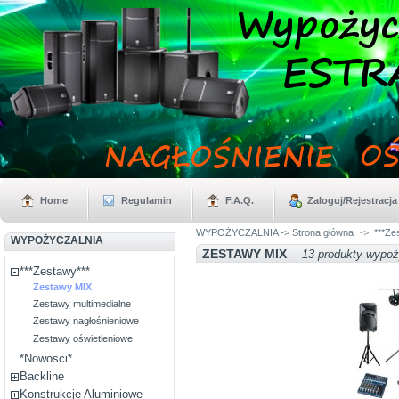
Home
Regulamin
F.A.Q.
Zaloguj/Rejestracja
WYPOŻYCZALNIA -> Strona główna
->
***Ze
WYPOŻYCZALNIA
ZESTAWY MIX
13 produkty wypoż
***Zestawy***
Zestawy MIX
Zestawy multimedialne
Zestawy nagłośnieniowe
Zestawy oświetleniowe
*Nowosci*
Backline
Konstrukcje Aluminiowe