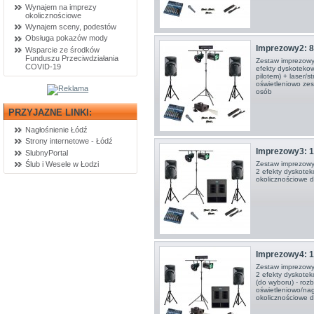
Wynajem na imprezy
okolicznościowe
Wynajem sceny, podestów
Obsługa pokazów mody
Imprezowy2: 8
Wsparcie ze środków
Funduszu Przeciwdziałania
Zestaw imprezowy
COVID-19
efekty dyskotekow
pilotem) + laser/
oświetleniowo zes
osób
PRZYJAZNE LINKI:
Nagłośnienie Łódź
Strony internetowe - Łódź
Imprezowy3: 1
SlubnyPortal
Zestaw imprezowy
Ślub i Wesele w Łodzi
2 efekty dyskotek
okolicznościowe 
Imprezowy4: 1
Zestaw imprezowy
2 efekty dyskotek
(do wyboru) - ro
oświetleniowo/na
okolicznościowe 