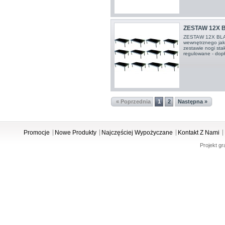
ZESTAW 12X 
ZESTAW 12X BLAT
wewnętrznego jak
zestawie nogi sta
regulowane - dopł
« Poprzednia
1
2
Następna »
Promocje
Nowe Produkty
Najczęściej Wypożyczane
Kontakt Z Nami
Projekt gr