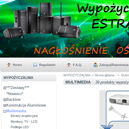
Home
Regulamin
F.A.Q.
Zaloguj/Rejestracja
WYPOŻYCZALNIA -> Strona główna
->
Multi
WYPOŻYCZALNIA
MULTIMEDIA
39 produkty wypoży
***Zestawy***
*Nowosci*
Backline
Konstrukcje Aluminiowe
Multimedia
Ekrany projekcyjne
Monitory, TV - LCD
Podłoga LED