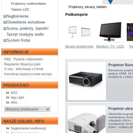
Projektory multimedialne
Projektory, ekrany, telebim
Telebim LED
Podkategorie
Nagłośnienie
Oświetlenie estradowe
Scena, podesty ,barierki
Sprzęt studyjny audio
System Kotar
Ekrany projekcyjne
Monitory, TV - LCD
Po
INFORMACJE
FAQ - Pytania i odpowiedzi
Regulamin Wypożyczalni
Projektor Bizn
O nas - informacje o Firmie
Biznesowy proje
wejście HDMI, DLP
Instrukcja wypożyczania sprzętu
komplecie z pilo
PRODUCENCI
ADS
Aga Light
AKG
Projektor ultr
Ultrakrótkooognis
wyświetlanie duże
odległości 40cm 
NASZE USŁUGI, INFO
rozwiązanie na ko
dzieci - omijany j
Nagłośnienie konferencji