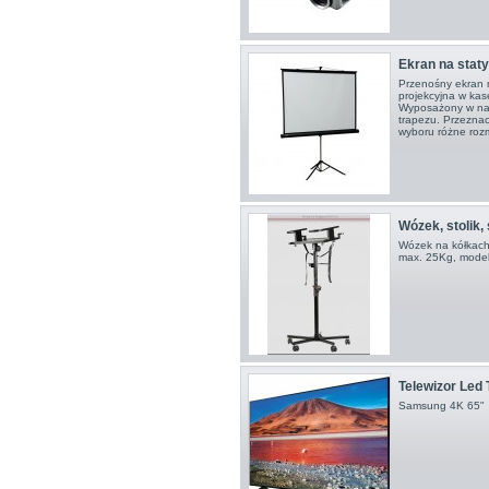
Ekran na statyw
Przenośny ekran n
projekcyjna w kas
Wyposażony w nap
trapezu. Przeznac
wyboru różne roz
Wózek, stolik, 
Wózek na kółkach
max. 25Kg, model
Telewizor Led
Samsung 4K 65"