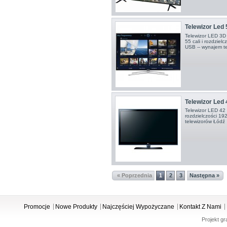
Telewizor Led 5
Telewizor LED 3D
55 cali i rozdziel
USB -- wynajem t
Telewizor Led 
Telewizor LED 42
rozdzielczości 19
telewizorów Łódź
« Poprzednia
1
2
3
Następna »
Promocje
Nowe Produkty
Najczęściej Wypożyczane
Kontakt Z Nami
Projekt gr