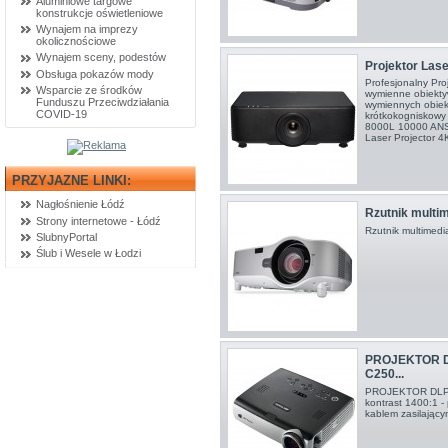
Aluminiowe targowe
konstrukcje oświetleniowe
Wynajem na imprezy
okolicznościowe
Wynajem sceny, podestów
Projektor Las
Obsługa pokazów mody
Profesjonalny Pr
Wsparcie ze środków
wymienne obiekty
Funduszu Przeciwdziałania
wymiennych obiekt
COVID-19
krótkokogniskowy 
8000L 10000 ANS
Laser Projector 
PRZYJAZNE LINKI:
Nagłośnienie Łódź
Rzutnik multi
Strony internetowe - Łódź
Rzutnik multimedi
SlubnyPortal
Ślub i Wesele w Łodzi
PROJEKTOR 
C250...
PROJEKTOR DLP 
kontrast 1400:1 -
kablem zasilającym