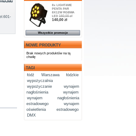
WYNAJMU
8x LIGHT4ME
PENTA PAR
8X12W RGBWA
160,00 zł
LED
el.601-
140,00 zł
Wszystkie promocje
NOWE PRODUKTY
Brak nowych produktów na tą
chwilę
TAGI
łódź
Warszawa
łódzkie
wypożyczalnia
wypożyczanie
wynajem
nagłośnienia
wynajem
wynajem nagłośnienia
estradowego
wynajem
oświetlenia estradowego
DMX