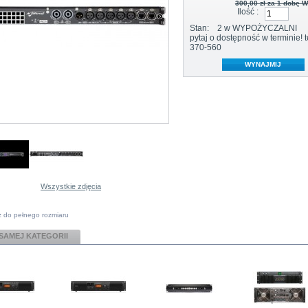
300,00 zł
za 1 dobę 
Ilość :
Stan:
2
w WYPOŻYCZALNI
pytaj o dostępność w terminie! t
370-560
Wszystkie zdjęcia
 do pełnego rozmiaru
 SAMEJ KATEGORII