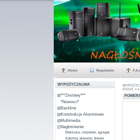
Home
Regulamin
F.A.
WYPOŻYCZALNIA
WYPOŻYCZA
6000W, 4 k
***Zestawy***
POWERS
*Nowosci*
Backline
Konstrukcje Aluminiowe
Multimedia
Nagłośnienie
Elektryka, rodzielnie, agregat
Kolumny aktywne, liniowe