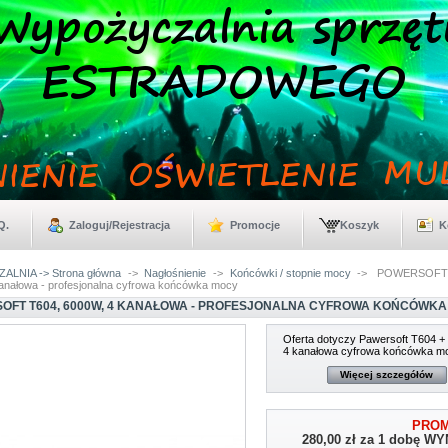
Q.
Zaloguj/Rejestracja
Promocje
Koszyk
K
LNIA -> Strona główna
->
Nagłośnienie
->
Końcówki / stopnie mocy
->
POWERSOFT 
anałowa - profesjonalna cyfrowa końcówka mocy
OFT T604, 6000W, 4 KANAŁOWA - PROFESJONALNA CYFROWA KOŃCÓWK
Oferta dotyczy Pawersoft T604 + 
4 kanałowa cyfrowa końcówka m
Więcej szczegółów
PROM
280,00 zł
za 1 dobę W