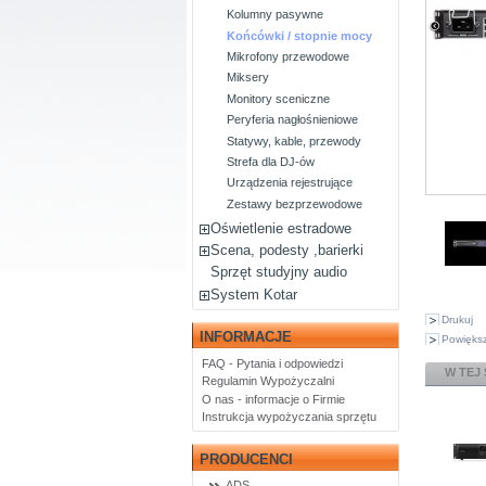
Kolumny pasywne
Końcówki / stopnie mocy
Mikrofony przewodowe
Miksery
Monitory sceniczne
Peryferia nagłośnieniowe
Statywy, kable, przewody
Strefa dla DJ-ów
Urządzenia rejestrujące
Zestawy bezprzewodowe
Oświetlenie estradowe
Scena, podesty ,barierki
Sprzęt studyjny audio
System Kotar
Drukuj
INFORMACJE
Powiększ
FAQ - Pytania i odpowiedzi
W TEJ
Regulamin Wypożyczalni
O nas - informacje o Firmie
Instrukcja wypożyczania sprzętu
PRODUCENCI
ADS