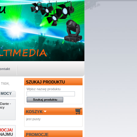
ontakt
SZUKAJ PRODUKTU
T604,
Wpisz nazwę produktu
A MOCY
Dante -
ocy
KOSZYK
jest pusty
OCJA!
YNAJMU
PROMOCJE