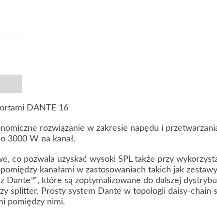
portami DANTE 16
onomiczne rozwiązanie w zakresie napędu i przetwarzani
o 3000 W na kanał.
owe, co pozwala uzyskać wysoki SPL także przy wykorzy
 pomiędzy kanałami w zastosowaniach takich jak zestaw
raz Dante™, które są zoptymalizowane do dalszej dystry
splitter. Prosty system Dante w topologii daisy-chain s
i pomiędzy nimi.