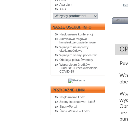
Aga Light
Beh
AKG
WIĘCEJ
NASZE USŁUGI, INFO
Nagłośnienie konferencji
Aluminiowe targowe
konstrukcje oświetleniowe
Wynajem na imprezy
OP
okolicznościowe
Wynajem sceny, podestów
Obsługa pokazów mody
Pow
Wsparcie ze środków
Funduszu Przeciwdziałania
COVID-19
Wzm
obe
PRZYJAZNE LINKI:
Wsz
Nagłośnienie Łódź
wyd
Strony internetowe - Łódź
Opr
SlubnyPortal
Ślub i Wesele w Łodzi
bez
pun