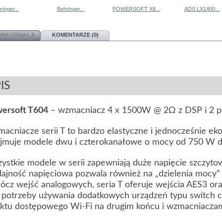
ringer...
Behringer...
POWERSOFT X8...
ADS LX1400...
 INFORMACJI
KOMENTARZE (0)
IS
ersoft T604
– wzmacniacz 4 x 1500W @ 2Ω z DSP i 2 
acniacze serii T to bardzo elastyczne i jednocześnie ek
jmuje modele dwu i czterokanałowe o mocy od 750 W d
ystkie modele w serii zapewniają duże napięcie szczyt
ajność napięciowa pozwala również na „dzielenia mocy”
ócz wejść analogowych, seria T oferuje wejścia AES3 o
 potrzeby używania dodatkowych urządzeń typu switch czy 
ktu dostępowego Wi-Fi na drugim końcu i wzmacniaczam