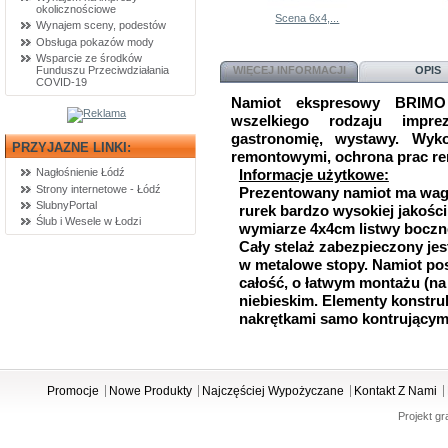
okolicznościowe
Scena 6x4,...
Wynajem sceny, podestów
Obsługa pokazów mody
Wsparcie ze środków
Funduszu Przeciwdziałania
WIĘCEJ INFORMACJI
OPIS
COVID-19
Namiot ekspresowy BRIMO 
wszelkiego rodzaju impre
gastronomię, wystawy. Wyk
PRZYJAZNE LINKI:
remontowymi, ochrona prac re
Nagłośnienie Łódź
Informacje użytkowe:
Strony internetowe - Łódź
Prezentowany namiot ma wagę
SlubnyPortal
rurek bardzo wysokiej jakości
Ślub i Wesele w Łodzi
wymiarze 4x4cm listwy boczne
Cały stelaż zabezpieczony je
w metalowe stopy. Namiot po
całość, o łatwym montażu (na
niebieskim. Elementy konstru
nakrętkami samo kontrującym
Promocje
Nowe Produkty
Najczęściej Wypożyczane
Kontakt Z Nami
Projekt gr