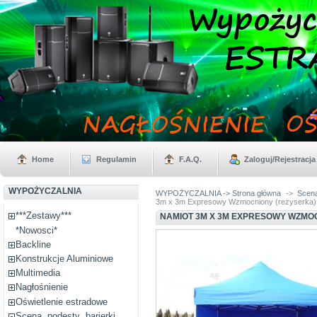
Home
Regulamin
F.A.Q.
Zaloguj/Rejestracja
WYPOŻYCZALNIA
WYPOŻYCZALNIA -> Strona główna
->
Scena
3m x 3m Expresowy Wzmocniony (reżyserka)
***Zestawy***
NAMIOT 3M X 3M EXPRESOWY WZMO
*Nowosci*
Backline
Konstrukcje Aluminiowe
Multimedia
Nagłośnienie
Oświetlenie estradowe
Scena, podesty ,barierki