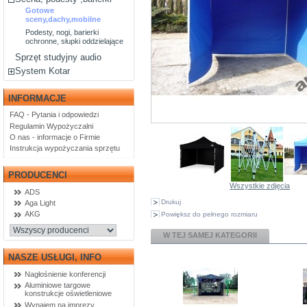
Gotowe
sceny,dachy,mobilne
Podesty, nogi, barierki
ochronne, słupki oddzielające
Sprzęt studyjny audio
System Kotar
INFORMACJE
FAQ - Pytania i odpowiedzi
Regulamin Wypożyczalni
O nas - informacje o Firmie
Instrukcja wypożyczania sprzętu
PRODUCENCI
Wszystkie zdjęcia
ADS
Drukuj
Aga Light
AKG
Powiększ do pełnego rozmiaru
W TEJ SAMEJ KATEGORII
NASZE USŁUGI, INFO
Nagłośnienie konferencji
Aluminiowe targowe
konstrukcje oświetleniowe
Wynajem na imprezy