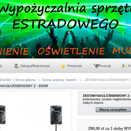
Q.
Zaloguj/Rejestracja
Promocje
Koszyk
K
LNIA -> Strona główna
->
Scena, podesty ,barierki
->
ZESTAW NAGŁOŚNIENIOWY 2 
 NAGŁOŚNIENIOWY 2 - 800W
ZESTAW NAGŁOŚNIENIOWY 2 -
podstawowy zestaw nagłośnienio
małych imprez.
Więcej szczegółów
290,00 zł
za 1 dobę W