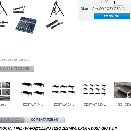
Ilość :
Stan:
5
w WYPOŻYCZALNI
 do pełnego rozmiaru
 SAMEJ KATEGORII
est...
ZESTAW 4X...
ZESTAW 6X...
ZESTAW 12X...
SCHODY.
 INFORMACJI
KOMENTARZE (0)
OMOCJA!!! PRZY WYPOŻYCZENIU TEGO ZESTAWU DRUGA DOBA GRATIS!!!