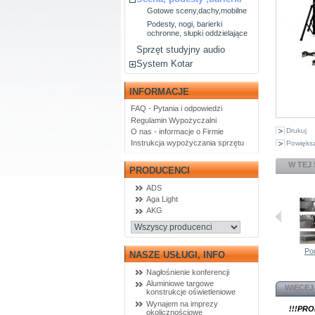
Gotowe sceny,dachy,mobilne
Podesty, nogi, barierki
ochronne, słupki oddzielające
Sprzęt studyjny audio
System Kotar
INFORMACJE
FAQ - Pytania i odpowiedzi
Regulamin Wypożyczalni
Drukuj
O nas - informacje o Firmie
Instrukcja wypożyczania sprzętu
Powiększ
W TEJ
PRODUCENCI
ADS
Aga Light
AKG
Pod
NASZE USŁUGI, INFO
Nagłośnienie konferencji
Aluminiowe targowe
WIĘCEJ
konstrukcje oświetleniowe
Wynajem na imprezy
!!!PR
okolicznościowe