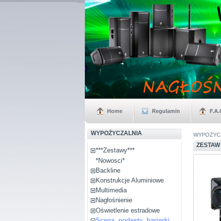
Home
Regulamin
F.A.
WYPOŻYCZALNIA
WYPOŻYCZA
ZESTAW
***Zestawy***
*Nowosci*
Backline
Konstrukcje Aluminiowe
Multimedia
Nagłośnienie
Oświetlenie estradowe
Scena, podesty ,barierki