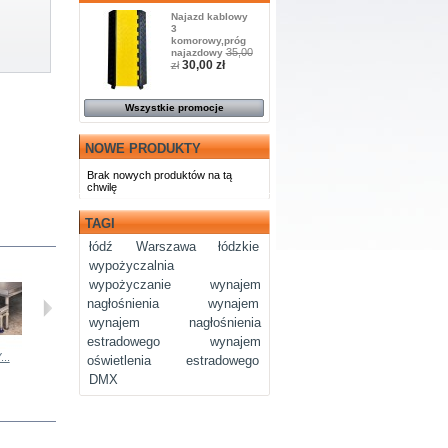
Najazd kablowy
3
komorowy,próg
35,00
najazdowy
30,00 zł
zł
Wszystkie promocje
NOWE PRODUKTY
Brak nowych produktów na tą
chwilę
TAGI
łódź
Warszawa
łódzkie
wypożyczalnia
wypożyczanie
wynajem
nagłośnienia
wynajem
wynajem nagłośnienia
estradowego
wynajem
..
Noga do...
Rampa...
Kotara...
Namiot 4.5m...
oświetlenia estradowego
DMX