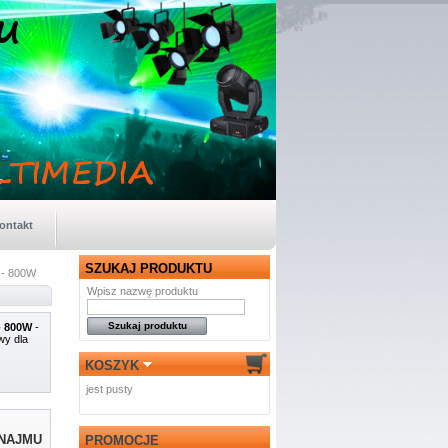
ontakt
SZUKAJ PRODUKTU
- 800W
Wpisz nazwę produktu
 800W
-
wy dla
KOSZYK
jest pusty
YNAJMU
PROMOCJE