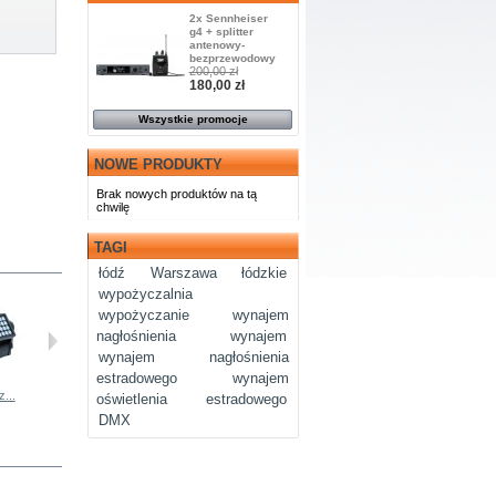
2x Sennheiser
g4 + splitter
antenowy-
bezprzewodowy
200,00 zł
180,00 zł
Wszystkie promocje
NOWE PRODUKTY
Brak nowych produktów na tą
chwilę
TAGI
łódź
Warszawa
łódzkie
wypożyczalnia
wypożyczanie
wynajem
nagłośnienia
wynajem
wynajem nagłośnienia
estradowego
wynajem
...
Kontroler...
Procesor...
Procesor...
DB...
oświetlenia estradowego
DMX