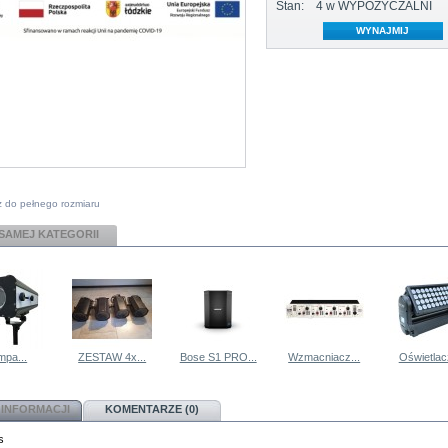
Stan:
4
w WYPOŻYCZALNI
 do pełnego rozmiaru
 SAMEJ KATEGORII
mpa...
ZESTAW 4x...
Bose S1 PRO...
Wzmacniacz...
Oświetlacz
 INFORMACJI
KOMENTARZE (0)
s