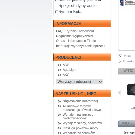
Sprzęt studyjny audio
System Kotar
INFORMACJE
FAQ - Pytania i odpowiedzi
Regulamin Wypożyczalni
O nas - informacje o Firmie
Instrukcja wypożyczania sprzętu
Drukuj
PRODUCENCI
Powiększ
ADS
Aga Light
W TEJ
AKG
NASZE USŁUGI, INFO
Nagłośnienie konferencji
Aluminiowe targowe
La
konstrukcje oświetleniowe
Wynajem na imprezy
okolicznościowe
Wynajem sceny, podestów
WIĘCEJ
Obsługa pokazów mody
test opi
Wsparcie ze środków