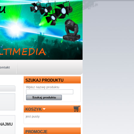
ontakt
SZUKAJ PRODUKTU
Wpisz nazwę produktu
KOSZYK
jest pusty
YNAJMU
PROMOCJE