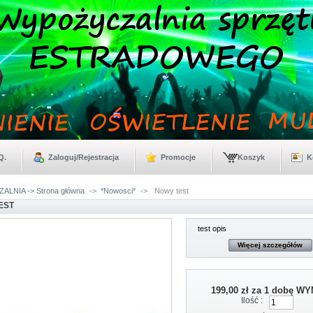
Q.
Zaloguj/Rejestracja
Promocje
Koszyk
K
LNIA -> Strona główna
->
*Nowosci*
->
Nowy test
EST
test opis
Więcej szczegółów
199,00 zł
za 1 dobę W
Ilość :