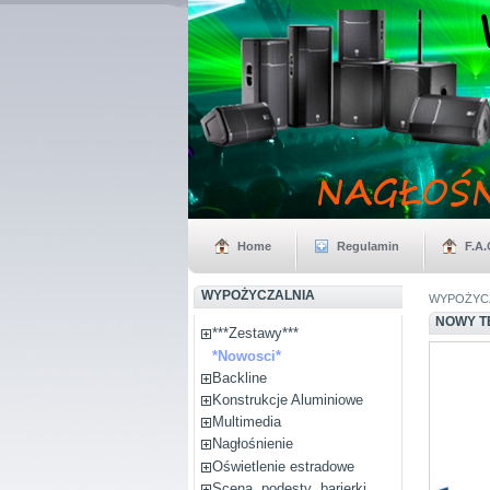
Home
Regulamin
F.A.
WYPOŻYCZALNIA
WYPOŻYCZA
NOWY T
***Zestawy***
*Nowosci*
Backline
Konstrukcje Aluminiowe
Multimedia
Nagłośnienie
Oświetlenie estradowe
Scena, podesty ,barierki