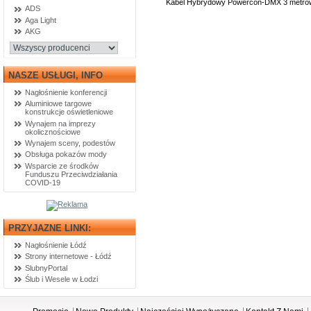
Kabel Hybrydowy Powercon-DMX 3 metró
ADS
Aga Light
AKG
NASZE USŁUGI, INFO
Nagłośnienie konferencji
Aluminiowe targowe
konstrukcje oświetleniowe
Wynajem na imprezy
okolicznościowe
Wynajem sceny, podestów
Obsługa pokazów mody
Wsparcie ze środków
Funduszu Przeciwdziałania
COVID-19
PRZYJAZNE LINKI:
Nagłośnienie Łódź
Strony internetowe - Łódź
SlubnyPortal
Ślub i Wesele w Łodzi