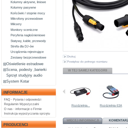
Kolumny aktywne, liniowe
Kolumny pasywne
Końcówki / stopnie mocy
Mikrofony przewodowe
Miksery
Monitory sceniczne
Peryferia nagłośnieniowe
Statywy, kable, przewody
Strefa dla DJ-ów
Urządzenia rejestrujące
Drukuj
Zestawy bezprzewodowe
Powiększ do pełnego rozmiaru
Oświetlenie estradowe
Scena, podesty ,barierki
W TEJ SAMEJ KATEGORII
Sprzęt studyjny audio
System Kotar
INFORMACJE
FAQ - Pytania i odpowiedzi
Regulamin Wypożyczalni
Rozdzielnia...
Rozdzielnia 63A
O nas - informacje o Firmie
Instrukcja wypożyczania sprzętu
WIĘCEJ INFORMACJI
KOMENTARZ
PRODUCENCI