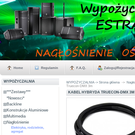
Home
Regulamin
F.A.Q.
Zaloguj/Rejestracja
WYPOŻYCZALNIA
WYPOŻYCZALNIA -> Strona główna
->
Nagło
Truecon-DMX 3m
***Zestawy***
KABEL HYBRYDA TRUECON-DMX 3M
*Nowosci*
Backline
Konstrukcje Aluminiowe
Multimedia
Nagłośnienie
Elektryka, rodzielnie,
agregat