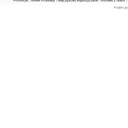
Promocje
Nowe Produkty
Najczęściej Wypożyczane
Kontakt Z Nami
Projekt gr